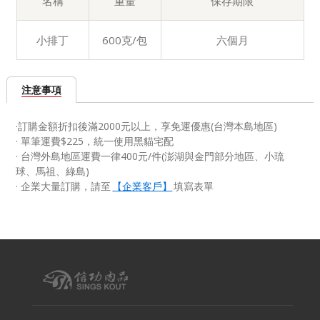
名稱
重量
保存期限
小排丁
600克/包
六個月
注意事項
·訂購金額折扣後滿2000元以上，享免運優惠(台灣本島地區)
· 單筆運費$225，統一使用黑貓宅配
· 台灣外島地區運費一律400元/件(澎湖與金門部分地區、小琉
球、馬祖、綠島)
·
企業大量訂購，請至
【企業客戶】
填寫表單