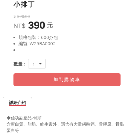
小排丁
$
390.00
390
元
NT$
規格包裝：600g/包
編號: W25BA0002
數量：
1
加到購物車
詳細介紹
◆信功副產品-骨頭:
含蛋白
質、脂肪
、維生素
外，還含有大量磷酸鈣、骨膠原、骨黏
蛋白等