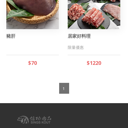
豬肝
居家好料理
限量優惠
$70
$1220
1