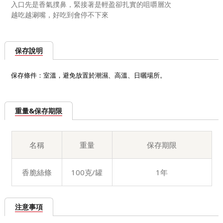
入口先是香氣撲鼻，緊接著是輕盈卻扎實的咀嚼層次
越吃越涮嘴，好吃到會停不下來
保存說明
保存條件：室溫，避免放置於潮濕、高溫、日曬場所。
重量&保存期限
名稱
重量
保存期限
香脆絲條
100克/罐
1年
注意事項