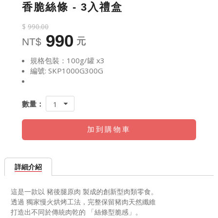
香脆絲條 - 3入禮盒
$
990.00
990
元
NT$
規格包裝：100g/罐 x3
編號: SKP1000G300G
數量：
1
加到購物車
詳細介紹
這是一款以 豬後腿原肉 製成的創新型肉類零食。
透過 獨家慢火烘烤工法，完整保留豬肉天然纖維
打造出不同於傳統肉乾的 「絲條型脆感」。