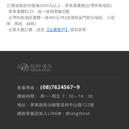
·訂購金額折扣後滿2000元以上，享免運優惠(台灣本島地區)
· 單筆運費$225，統一使用黑貓宅配
· 台灣外島地區運費一律400元/件(澎湖與金門部分地區、小琉
球、馬祖、綠島)
·
企業大量訂購，請至
【企業客戶】
填寫表單
(08)7624567~9
客服專線：
聯絡時間： 周一~周五 7：30～16：30
地址：屏東縣長治鄉繁昌村中山路122號
網路客服請加入LINE@ : @singskout