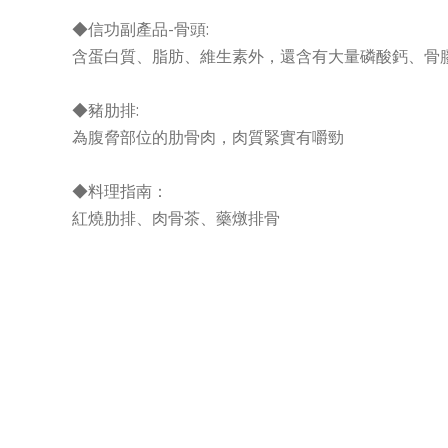
◆信功副產品-骨頭:
含蛋白
質、脂肪
、維生素
外，還含有大量磷酸鈣、骨
◆豬肋排:
為腹脅部位的肋骨肉，肉質緊實有嚼勁
◆料理指南：
紅燒肋排、肉骨茶、藥燉排骨