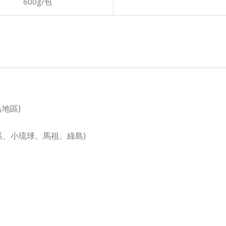
600g/包
地區)
地區、小琉球、馬祖、綠島)