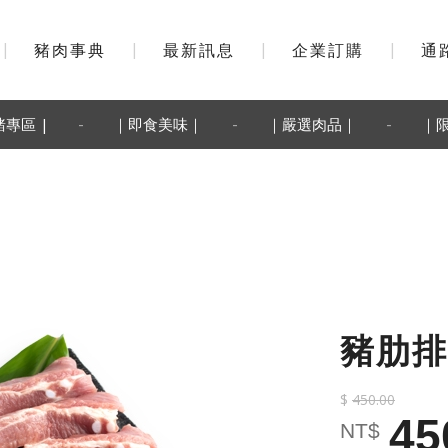
|
豬肉事典
|
最新訊息
|
企業訂購
|
通
-
-
-
豬專區 |
｜即食美味｜
｜嚴選肉品｜
｜
豬肋排
$
450.00
45
NT$