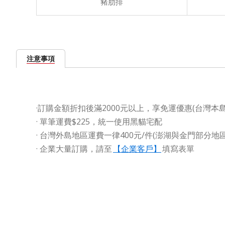
豬肋排
注意事項
·訂購金額折扣後滿2000元以上，享免運優惠(台灣本島
· 單筆運費$225，統一使用黑貓宅配
· 台灣外島地區運費一律400元/件(澎湖與金門部分
·
企業大量訂購，請至
【企業客戶】
填寫表單