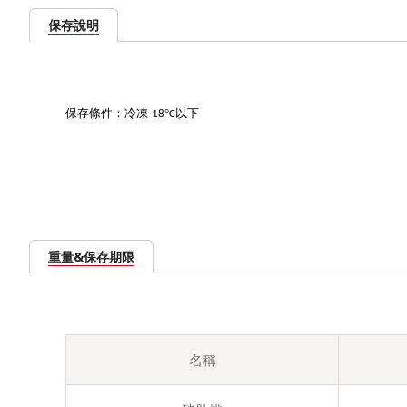
保存說明
保存條件：冷凍
°
以下
-18
C
重量&保存期限
名稱