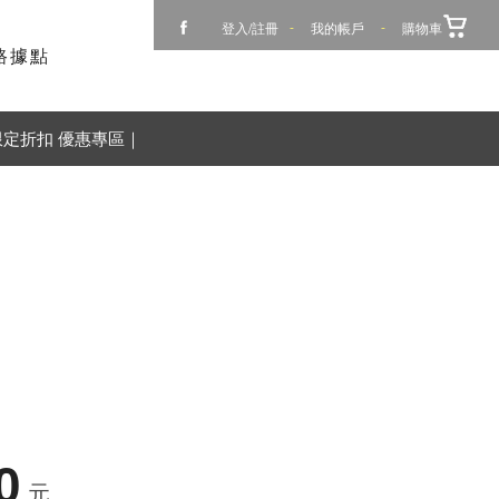
登入/註冊
-
我的帳戶
-
購物車
路據點
限定折扣 優惠專區｜
0
元