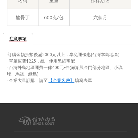
名稱
重量
保存期限
龍骨丁
600克/包
六個月
注意事項
·訂購金額折扣後滿2000元以上，享免運優惠(台灣本島地區)
· 單筆運費$225，統一使用黑貓宅配
· 台灣外島地區運費一律400元/件(澎湖與金門部分地區、小琉
球、馬祖、綠島)
·
企業大量訂購，請至
【企業客戶】
填寫表單