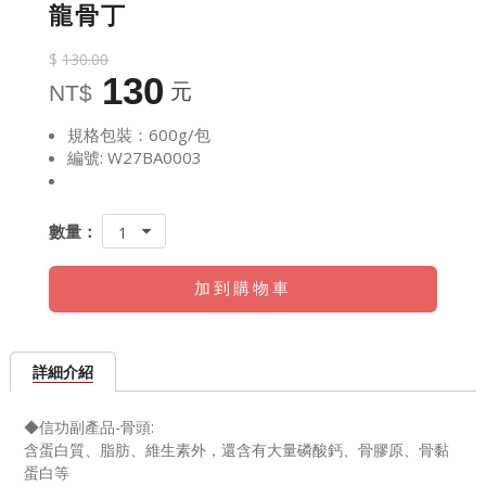
龍骨丁
$
130.00
130
元
NT$
規格包裝：600g/包
編號: W27BA0003
數量：
1
加到購物車
詳細介紹
◆信功副產品-骨頭:
含蛋白
質、脂肪
、維生素
外，還含有大量磷酸鈣、骨膠原、骨黏
蛋白等