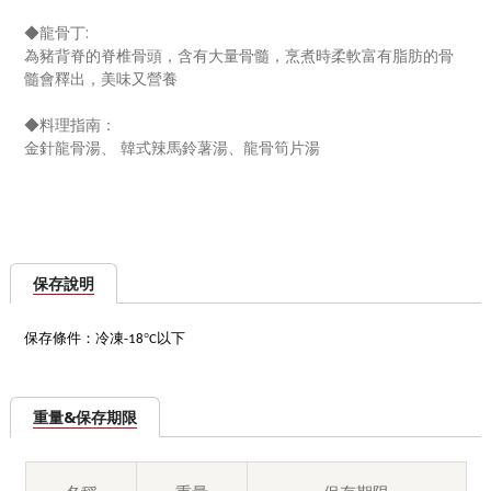
◆龍骨丁:
為豬背脊的
脊
椎骨頭，含有大量骨髓，烹煮時柔軟富有脂肪的骨
髓會釋出，美味又營養
◆料理指南：
金針龍骨湯、
韓式辣馬鈴薯湯、
龍骨
筍片湯
保存說明
保存條件：冷凍
°
以下
-18
C
重量&保存期限