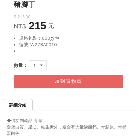
豬腳丁
$
215.00
215
元
NT$
規格包裝：600g/包
編號: W27BA0010
數量：
1
加到購物車
詳細介紹
◆信功副產品-骨頭:
含蛋白
質、脂肪
、維生素
外，還含有大量磷酸鈣、骨膠原、骨黏
蛋白等