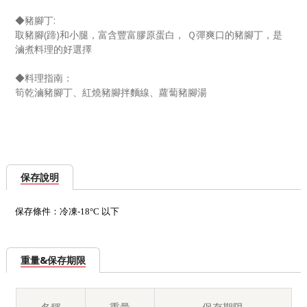
◆豬腳丁:
取豬腳
(
蹄
)
和小腿，富含豐富膠原蛋白，
Ｑ彈爽口的豬腳丁，是
滷煮料理的好選擇
◆料理指南：
筍乾滷豬腳丁、紅燒豬腳拌麵線、蘿蔔豬腳湯
保存說明
保存條件：
冷凍
-18
°
C
以下
重量&保存期限