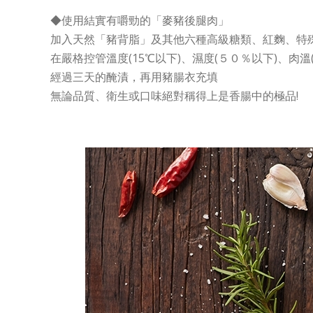
◆使用結實有嚼勁的
「麥
豬後腿肉
」
「
豬背脂
」及其他
六種高級糖類、紅麴、特
加入天然
在嚴格控管溫度(15℃以下)、濕度(５０％以下)、肉溫
經過三天的醃漬，再用豬腸衣充填
無論品質、衛生或口味絕對稱得上是香腸中的極品!