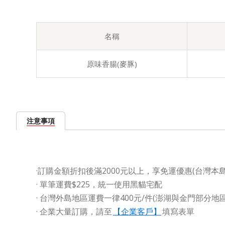
名稱
原味香腸(麥豚)
注意事項
·訂購金額折扣後滿2000元以上，享免運優惠(台灣本島
· 單筆運費$225，統一使用黑貓宅配
· 台灣外島地區運費一律400元/件(澎湖與金門部分
·
企業大量訂購，請至
【企業客戶】
填寫表單