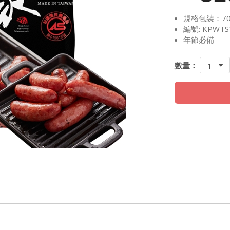
規格包裝：70
編號: KPWTS
年節必備
數量：
1