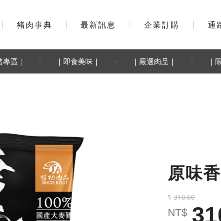
|
豬肉事典
|
最新訊息
|
企業訂購
|
通
-
-
-
豬專區 |
｜即食美味｜
｜嚴選肉品｜
｜
原味香
$
310.00
31
NT$