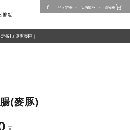
登入/註冊
-
我的帳戶
-
購物車
路據點
限定折扣 優惠專區｜
腸(麥豚)
0
元