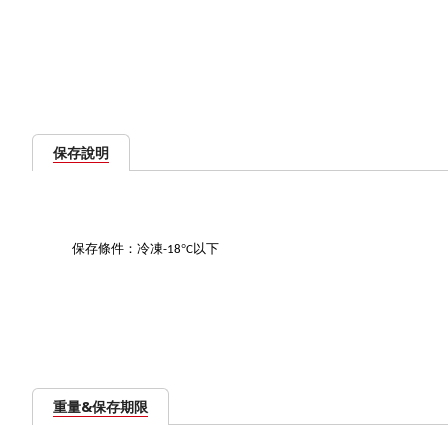
保存說明
保存條件：冷凍
°
以下
-18
C
重量&保存期限