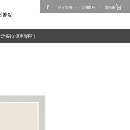
登入/註冊
-
我的帳戶
-
購物車
路據點
限定折扣 優惠專區｜