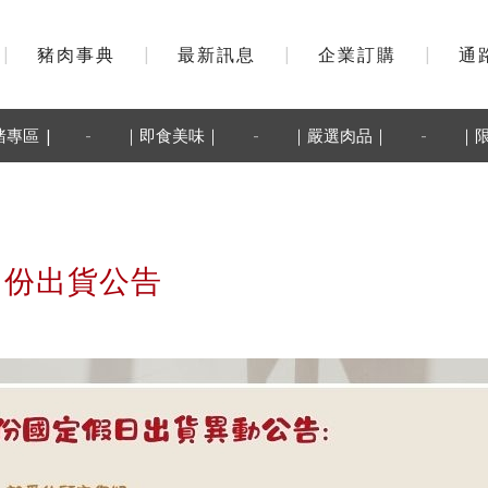
|
豬肉事典
|
最新訊息
|
企業訂購
|
通
-
-
-
豬專區 |
｜即食美味｜
｜嚴選肉品｜
｜
2月份出貨公告