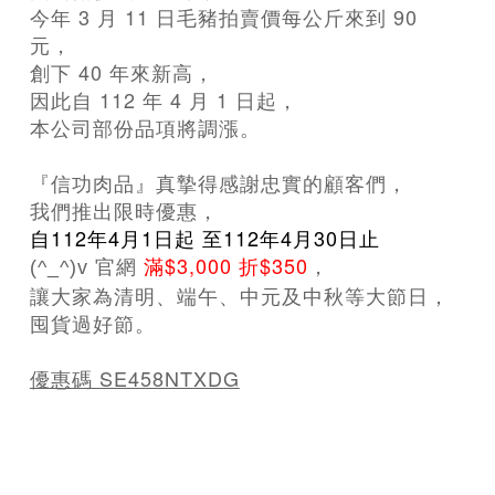
今年 3 月 11 日毛豬拍賣價每公斤來到 90
元，
創下 40 年來新高，
因此自 112 年 4 月 1 日起，
本公司部份品項將調漲。
『信功肉品』真摯得感謝忠實的顧客們，
我們推出限時優惠，
自112年4月1日起 至112年4月30日止
官網
滿$3,000 折$350
，
(^_^)v
讓大家為清明、端午、中元及中秋等大節日，
囤貨過好節。
優惠碼 SE458NTXDG